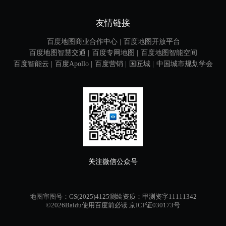
友情链接
百度地图商业合作中心 |
百度地图开放平台
百度地图智慧交通 |
百度专网地图 |
百度地图智能空间
百度智能云 |
百度Apollo |
百度营销 |
国匠城 |
中国城市规划学会
关注微信公众号
地图审图号：GS(2025)4125测绘资质：甲测资字11111342
©
2026
Baidu
使用百度前必读
京ICP证030173号