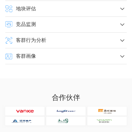
地块评估
支持从城市到小区维度数据分析，包括周边人群画像、商业业
态、交通设施、公共设施等数据分析，有效降低盲选及试错成
本，提升选址效率。
竞品监测
支持地块级别的居住人口、工作人口、职住、客流、交通、OD等
分析，可精准评估地块潜在商业价值。
客群行为分析
快速掌握竞品客群动态数据信息，全面透视竞品交叉客群，可针
对自身策略开展优化，寻找市场竞争机会。
客群画像
精准掌握目标客群来源及流向，准确把握客群波动规律。
支持商圈人群及周边人群画像分析，整合线上下数据，针对目标
群体展开有效的营销策略。
合作伙伴