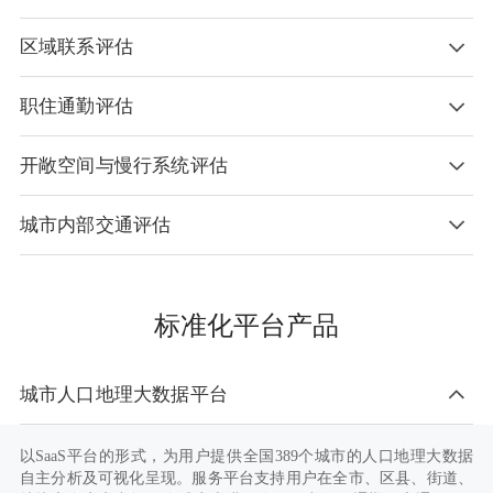
区域联系评估
一方面能够统计城市的短期驻留人口规模；另一方面，通过结合
POI/AOI数据，能够实现短期驻留人口的到访目的挖掘，以更好地
帮助判断城市公服设施的配套压力。
职住通勤评估
城市间人口的日常迁徙数据、常住人口的流动数据以及跨城活动OD
通勤联系数据，可支撑区域联系评估。此外，基于慧眼的出行数据
能够挖掘人群的出行目的，支持对区域联系中人群到访目的的进一
开敞空间与慢行系统评估
支持通过通勤空间半径测算，初步衡量本地职住通勤压力；支持精
步挖掘。
细化尺度的通勤距离测算，准确感知城市的实际通勤问题；支持依
托地图服务计算各交通方式通勤时耗，更好地识别城市职住关系中
城市内部交通评估
可提供基于街景图片的要素识别统计功能，能够基于街景图片识别
存在的矛盾。
城市各条道路的绿视率和道路覆盖率。此外，结合道路车流量、平
均车速、人群活力等指标可综合对城市道路进行打分，辅助评估绿
可提供道路级别、以小时为单位的拥堵指数、拥堵距离及平均速度
道等慢行系统的舒适度。
数据，辅助评估现状城市道路的拥堵情况，识别常发拥堵路段。
标准化平台产品
城市人口地理大数据平台
以SaaS平台的形式，为用户提供全国389个城市的人口地理大数据
自主分析及可视化呈现。服务平台支持用户在全市、区县、街道、