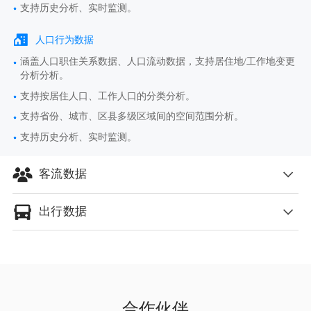
支持历史分析、实时监测。
人口行为数据
涵盖人口职住关系数据、人口流动数据，支持居住地/工作地变更
分析分析。
支持按居住人口、工作人口的分类分析。
支持省份、城市、区县多级区域间的空间范围分析。
支持历史分析、实时监测。
客流数据
出行数据
客流数量数据
涵盖当日累计客流量、夜间客流量等多种类客流量数据。
通勤数据
涵盖区域网格客流分布数据，支持客流热力图制作。
支持城市内及城市间的通勤数据分析。
支持城市区县、重点区域的空间范围分析。
支持分析通勤方式、通勤距离、通勤时长等指标。
支持历史统计 、实时监测、预测分析。
合作伙伴