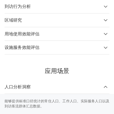
到访行为分析
依据用户出行特征，建立职住关联矩阵，支持就业地和居住地分
布、通勤距离、通勤时长、通勤方式识别计算，助力优化城市职住
平衡，促进低碳绿色出行。
区域研究
在出行OD分析的基础上支持识别就医、商务、旅游等出行目的，更
精确洞察人群到访需求，辅助了解区域服务现状，推动构建更好的
区域协调机制。
用地使用效能评估
通过人口迁徙数据、常住人口流动数据、跨城OD及通勤数据，准确
刻画区域范围的人口、交通流动特征，更好地服务新时期以城市和
都市圈为主体的新型城镇化规划建设。
设施服务效能评估
支持结合自有各类型AOI面数据及指定边界，对居住区、产业园
区、商办写字楼等用地的人口进行测算，可支撑住房供需、产业复
工复产、楼宇经济活力分析研究。
支持公共设施、商业设施、交通设施、旅游设施、商务设施、住宅
区等基础设施数据及到访人群的查询分析，助力针对重要设施服务
应用场景
绩效进行多维度评估。
人口分析洞察
能够提供标准口径统计的常住人口、工作人口、实际服务人口以及
到访客流群体汇总数据。